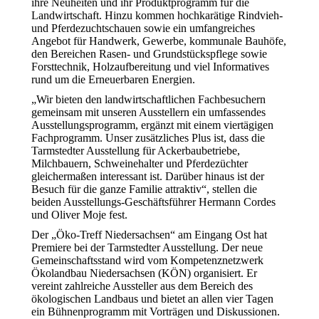
ihre Neuheiten und ihr Produktprogramm für die
Landwirtschaft. Hinzu kommen hochkarätige Rindvieh-
und Pferdezuchtschauen sowie ein umfangreiches
Angebot für Handwerk, Gewerbe, kommunale Bauhöfe,
den Bereichen Rasen- und Grundstückspflege sowie
Forsttechnik, Holzaufbereitung und viel Informatives
rund um die Erneuerbaren Energien.
„Wir bieten den landwirtschaftlichen Fachbesuchern
gemeinsam mit unseren Ausstellern ein umfassendes
Ausstellungsprogramm, ergänzt mit einem viertägigen
Fachprogramm. Unser zusätzliches Plus ist, dass die
Tarmstedter Ausstellung für Ackerbaubetriebe,
Milchbauern, Schweinehalter und Pferdezüchter
gleichermaßen interessant ist. Darüber hinaus ist der
Besuch für die ganze Familie attraktiv“, stellen die
beiden Ausstellungs-Geschäftsführer Hermann Cordes
und Oliver Moje fest.
Der „Öko-Treff Niedersachsen“ am Eingang Ost hat
Premiere bei der Tarmstedter Ausstellung. Der neue
Gemeinschaftsstand wird vom Kompetenznetzwerk
Ökolandbau Niedersachsen (KÖN) organisiert. Er
vereint zahlreiche Aussteller aus dem Bereich des
ökologischen Landbaus und bietet an allen vier Tagen
ein Bühnenprogramm mit Vorträgen und Diskussionen.