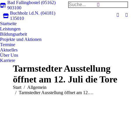
Bad Fallingbostel (05162)
Search:
903100
Buchholz i.d.N. (04181)
Faceb
In
135010
Startseite
page
pa
Leistungen
opens
op
Bildungsarbeit
in
in
Projekte und Aktionen
new
n
Termine
Aktuelles
windo
w
Über Uns
Karriere
Tarmstedter Ausstellung
öffnet am 12. Juli die Tore
Sie befinden sich hier:
Start
Allgemein
Tarmstedter Ausstellung öffnet am 12.…