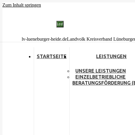
Zum Inhalt springen
Bad Fallingbostel (05162) 903100
Buchholz i.d.N. (04181) 135010
Search:
Facebook page opens in new window
Instagram page ope
lv-lueneburger-heide.de
Landvolk Kreisverband Lüneburge
STARTSEITE
LEISTUNGEN
UNSERE LEISTUNGEN
EINZELBETRIEBLICHE
BERATUNGSFÖRDERUNG (