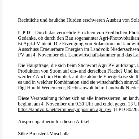
Rechtliche und bauliche Hürden erschweren Ausbau von Sol
L P D
– Durch das vermehrte Errichten von Freiflächen-Photo
Gedanke, ob durch den Bau sogenannter Agri-Photovoltaikanla
ist Agri-PV nicht. Die Erzeugung von Solarstrom auf landwirt
Ausschuss Erneuerbare Energien im Landvolk Niedersachsen.
PV am 4. November ein. Landwirtschaftskammer und das Landvo
Die Hauptfrage, die sich beim Stichwort Agri-PV aufdrängt, l
Produktion von Strom auf ein- und derselben Fläche? Und ka
werden? Auch im Hinblick auf die aktuelle Energiekrise stel
es und in welcher Kombination sind sie wirtschaftlich sinnvol
fügt Harald Wedemeyer, Rechtsanwalt beim Landvolk Niedersa
Diese Veranstaltung richtet sich an alle Interessierten, an l
beginnt am 4. November um 9.30 Uhr und endet gegen 13 Uhr.
https://landvolk.net/termine/symposium-agri-pv/
. (LPD 80/20
Ansprechpartnerin für diesen Artikel
Silke Breustedt-Muschalla