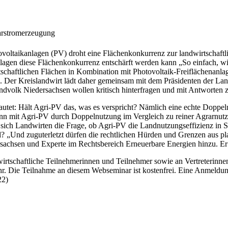
arstromerzeugung
voltaikanlagen (PV) droht eine Flächenkonkurrenz zur landwirtschaftl
gen diese Flächenkonkurrenz entschärft werden kann „So einfach, wie 
schaftlichen Flächen in Kombination mit Photovoltaik-Freiflächenanlage
 Der Kreislandwirt lädt daher gemeinsam mit dem Präsidenten der L
lk Niedersachsen wollen kritisch hinterfragen und mit Antworten zur 
autet: Hält Agri-PV das, was es verspricht? Nämlich eine echte Doppel
nn mit Agri-PV durch Doppelnutzung im Vergleich zu reiner Agrarnutzu
lt sich Landwirten die Frage, ob Agri-PV die Landnutzungseffizienz in
l? „Und zuguterletzt dürfen die rechtlichen Hürden und Grenzen aus pla
chsen und Experte im Rechtsbereich Erneuerbare Energien hinzu. Er w
andwirtschaftliche Teilnehmerinnen und Teilnehmer sowie an Vertreterin
 Die Teilnahme an diesem Webseminar ist kostenfrei. Eine Anmeldung 
22)