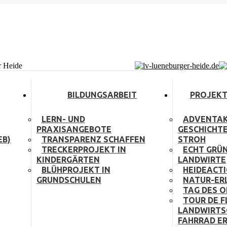
ns in new window
r Heide
BILDUNGSARBEIT
PROJEKT
LERN- UND
ADVENTAK
PRAXISANGEBOTE
GESCHICHT
EB)
TRANSPARENZ SCHAFFEN
STROH
TRECKERPROJEKT IN
ECHT GRÜN
KINDERGÄRTEN
LANDWIRTE
BLÜHPROJEKT IN
HEIDEACT
GRUNDSCHULEN
NATUR-ER
TAG DES 
TOUR DE F
LANDWIRTS
FAHRRAD E