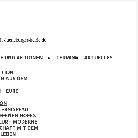
E UND AKTIONEN
TERMINE
AKTUELLES
TION:
EN AUS DEM
 – EURE
ION
LEBNISPFAD
OFFENEN HOFES
LUR – MODERNE
CHAFT MIT DEM
RLEBEN