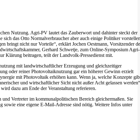
ichen Nutzung. Agri-PV lautet das Zauberwort und dahinter steckt der
sich das Otto Normalverbraucher aber auch einige Politiker vorstellen
n bringt nicht nur Vorteile“, erklärt Jochen Oestmann, Vorsitzender d
andwirtschaftskammer, Gerhard Schwetje, zum Online-Symposium Agri-
Klärung beitragen, teilt der Landvolk-Pressedienst mit.
nutzung mit landwirtschaftlicher Erzeugung und gleichzeitiger
ng oder reiner Photovoltaiknutzung gar ein höherer Gewinn erzielt
 Synergie mit Photovoltaik erhöhen kann. Wenn ja, welche Konzepte gib
nerischer und wirtschaftlicher Sicht nicht außer Acht gelassen werden“
ird dazu am Ende der Veranstaltung referieren.
nen und Vertreter im kommunalpolitischen Bereich gleichermaßen. Sie
sowie eine eigene E-Mail-Adresse sind nötig. Weitere Infos unter