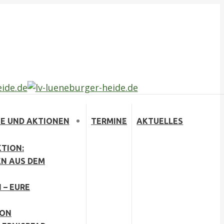
E UND AKTIONEN
TERMINE
AKTUELLES
TION:
EN AUS DEM
 – EURE
ION