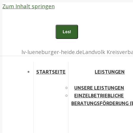
Zum Inhalt springen
Bad Fallingbostel (05162) 903100
Buchholz i.d.N. (04181) 135010
Search:
Facebook page opens in new window
Inst
lv-lueneburger-heide.de
Landvolk Kreisverb
STARTSEITE
LEISTUNGEN
UNSERE LEISTUNGEN
EINZELBETRIEBLICHE
BERATUNGSFÖRDERUNG (