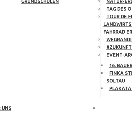
GRUNDSCHULEN
NATUR-ER
TAG DES 
TOUR DE F
LANDWIRTS
FAHRRAD E
WEGRANDI
#ZUKUNFT
EVENT-AR
16. BAUE
FINKA ST
SOLTAU
PLAKATA
 UNS