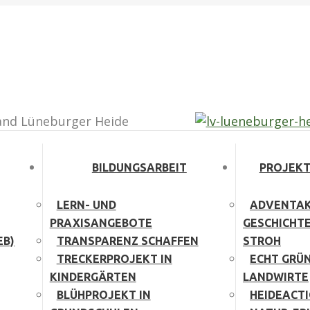
agram page opens in new window
and Lüneburger Heide
BILDUNGSARBEIT
PROJEKT
LERN- UND
ADVENTAK
PRAXISANGEBOTE
GESCHICHT
EB)
TRANSPARENZ SCHAFFEN
STROH
TRECKERPROJEKT IN
ECHT GRÜN
KINDERGÄRTEN
LANDWIRTE
BLÜHPROJEKT IN
HEIDEACT