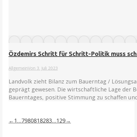
Özdemirs Schritt für Schritt-Politik muss sch
Allgemein
Von
3. Juli 2023
Landvolk zieht Bilanz zum Bauerntag / Lösungsa
geprägt gewesen. Die wirtschaftliche Lage der B
Bauerntages, positive Stimmung zu schaffen un
←
1
…
79
80
81
82
83
…
129
→